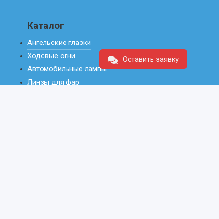
Каталог
Ангельские глазки
Ходовые огни
Оставить заявку
Автомобильные лампы
Линзы для фар
Аксессуары
Стекла для фар
Корпуса для фар
Переходные рамки
Блоки розжига
Бленды для линз
Услуги
Бронирование фар
Тюнинг фар