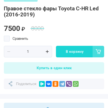
Правое стекло фары Toyota C-HR Led
Полировка кузова
(2016-2019)
Восстановления фар до заводского
состояния
7500
8000
₽
Установка ходовых огней
Сравнить
Ремонт штатного ксенона
В корзину
Купить в один клик
Поделиться: