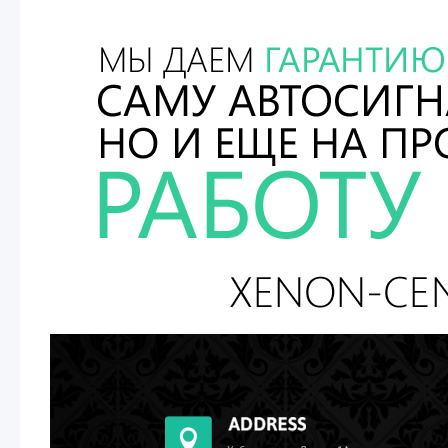
Полировка кузова
Восстановления фар до заводского
состояния
Установка ходовых огней
Ремонт штатного ксенона