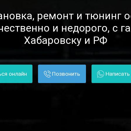
тановка, ремонт и тюнинг 
чественно и недорого, с г
Хабаровску и РФ
ься онлайн
Позвонить
Написать