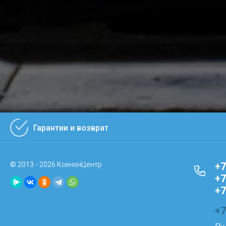
Гарантии и возврат
© 2013 - 2026 КсенонЦентр
+7
+7
+7
+7