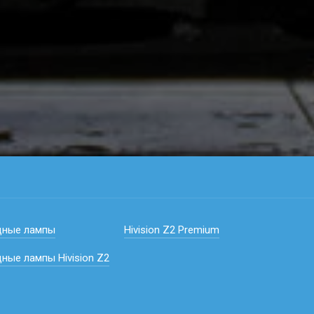
дные лампы
Hivision Z2 Premium
ные лампы Hivision Z2