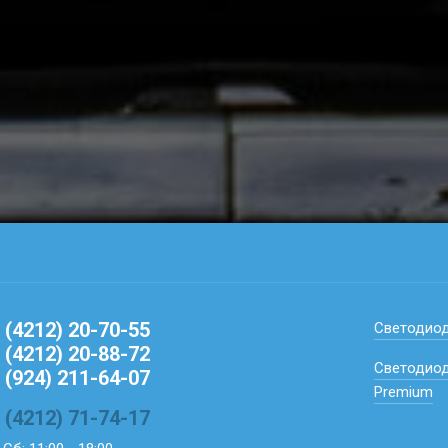
 (4212) 20-70-55
Светодио
 (4212) 20-88-72
Светодиод
 (924) 211-64-07
Premium
 (4212) 71-74-17